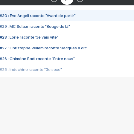
#30 : Eve Angeli raconte "Avant de partir"
#29 : MC Solaar raconte "Bouge de là"
28 : Lorie raconte "Je vais vite"
#27 : Christophe Willem raconte "Jacques a dit"
#26 : Chimène Badi raconte "Entre nous"
#25 : Indochine raconte "3e sexe"
#24 : Zaho raconte "C'est chelou"
#23 : Patrick Bruel raconte "Au café des délices"
#22 : Kyo raconte "Le chemin"
#21 : Nolwenn Leroy raconte "Cassé"
#20 : Patrick Hernandez raconte "Born to be alive"