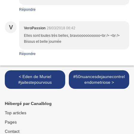
Répondre
V
VeroPassion
28/03/2018 06:42
Elles sont toutes très belles, bravooooooooooo<br /> <br />
Bisous et belle journée
Répondre
< Eden de Muriel
#50nuancesdejaunecontrel
#jaitestepourvous
endometriose >
Hébergé par Canalblog
Top articles
Pages
Contact