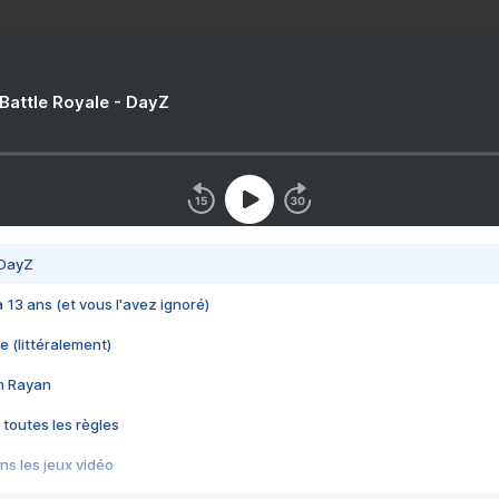
 Battle Royale - DayZ
 DayZ
 a 13 ans (et vous l'avez ignoré)
e (littéralement)
im Rayan
 toutes les règles
s les jeux vidéo