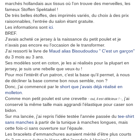
marchés hollandais aux tissus où l'on trouve des merveilles, les
fameux Stoffen Spektakel !
De très belles étoffes, des imprimés variés, du choix à des prix
raisonnables, l'entrée du salon étant gratuite.
Les informations sont
ici
.
BREF.
J'avais acheté ce jersey à la naissance du petit poulet et je
n'avais pas encore eu l'occasion de le transformer.
J'ai ressorti le livre de
Maud alias Bisoudoudou
" C'est un garçon"
du 3 mois au 3 ans.
Ses modèles sont en coton, je les ai réalisés pour la plupart en
jersey, je suis une rebelle que veux-tu !
Pour moi l'intérêt d'un patron, c'est la base qu'il permet, à nous
de décliner la base comme bon nous semble, non ?
Donc, j'ai commencé par le
short que j'avais déjà réalisé en
molleton
.
Comme mon petit poulet est une crevette
, j'ai
- oui, il est délicieux ! -
conservé la même taille mais aggrandi l'élastique pour caser son
bidon.
Sur ma lancée, j'ai repris l'idée testée l'année passée du
tee-shirt
sans manches
à partir de la tunique à manches longues, mais
cette fois-ci sans ouverture sur l'épaule.
Les bracelets d'emmanchures auraient mérité d'être plus courts