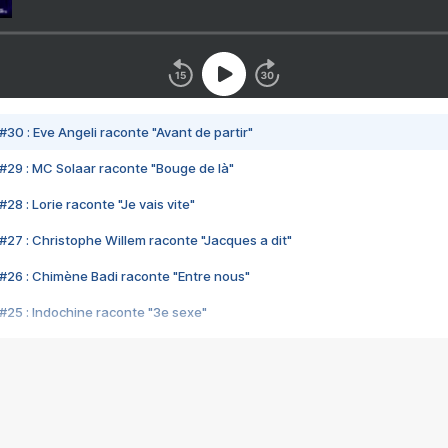
#30 : Eve Angeli raconte "Avant de partir"
#29 : MC Solaar raconte "Bouge de là"
28 : Lorie raconte "Je vais vite"
#27 : Christophe Willem raconte "Jacques a dit"
#26 : Chimène Badi raconte "Entre nous"
#25 : Indochine raconte "3e sexe"
#24 : Zaho raconte "C'est chelou"
#23 : Patrick Bruel raconte "Au café des délices"
#22 : Kyo raconte "Le chemin"