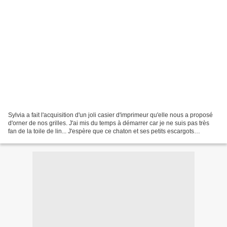
Sylvia a fait l'acquisition d'un joli casier d'imprimeur qu'elle nous a proposé
d'orner de nos grilles. J'ai mis du temps à démarrer car je ne suis pas très
fan de la toile de lin... J'espère que ce chaton et ses petits escargots
trouveront leur place...