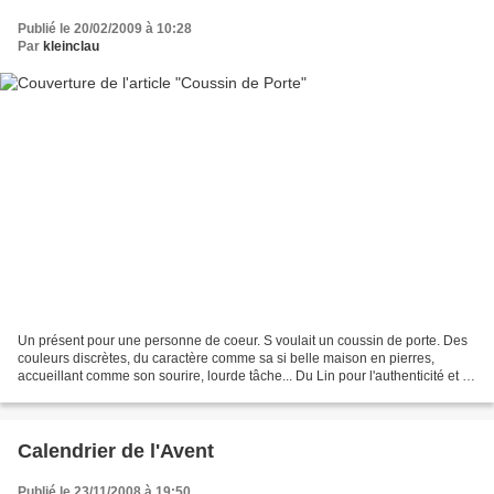
Publié le 20/02/2009 à 10:28
Par
kleinclau
Un présent pour une personne de coeur. S voulait un coussin de porte. Des
couleurs discrètes, du caractère comme sa si belle maison en pierres,
accueillant comme son sourire, lourde tâche... Du Lin pour l'authenticité et le
caractère, du croquet pour...
Calendrier de l'Avent
Publié le 23/11/2008 à 19:50