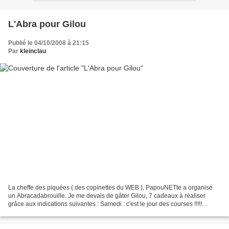
L'Abra pour Gilou
Publié le 04/10/2008 à 21:15
Par
kleinclau
La cheffe des piquées ( des copinettes du WEB ), PapouNETte a organisé
un Abracadabrouille. Je me devais de gâter Gilou, 7 cadeaux à réaliser
grâce aux indications suivantes : Samedi : c'est le jour des courses !!!!!
confection d'un objet en rapport avec...