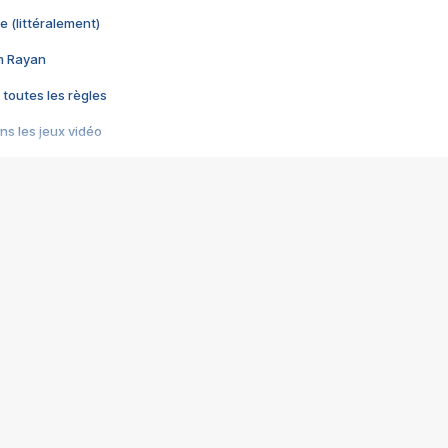
e (littéralement)
im Rayan
 toutes les règles
s les jeux vidéo
us choquant de Rockstar ? - Le scandale BULLY
e plus moche de Steam
du RÊVE tourne au CAUCHEMAR
pendant 8 heures
it… à tort
umiliés par un jeu vidéo
ire - Final Fantasy 8
ti un empire - Age of Empires