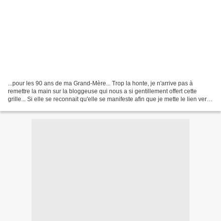
...pour les 90 ans de ma Grand-Mère... Trop la honte, je n'arrive pas à
remettre la main sur la bloggeuse qui nous a si gentillement offert cette
grille... Si elle se reconnait qu'elle se manifeste afin que je mette le lien vers
son blog... Cadre du Suédois,...