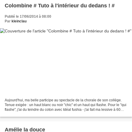
Colombine # Tuto à l'intérieur du dedans ! #
Publié le 17/06/2014 à 08:00
Par
kleinclau
Aujourd'hui, ma belle participe au spectacle de la chorale de son collège.
Tenue exigée : un haut blanc ou noir "chic" et un haut qui flashe. Pour le "qui
flashe", j'ai du teindre du coton avec Idéal fushia - j'ai fait ma lessive à 60
degrés pour être...
Amélie la douce