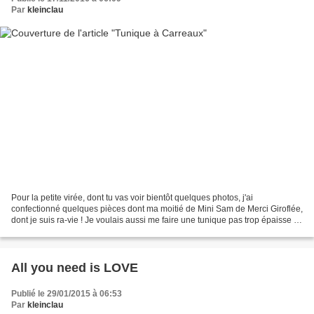
Par
kleinclau
Pour la petite virée, dont tu vas voir bientôt quelques photos, j'ai
confectionné quelques pièces dont ma moitié de Mini Sam de Merci Giroflée,
dont je suis ra-vie ! Je voulais aussi me faire une tunique pas trop épaisse à
manches longues, parce que j'ai...
All you need is LOVE
Publié le 29/01/2015 à 06:53
Par
kleinclau