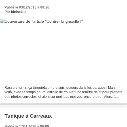
Publié le 03/12/2018 à 08:26
Par
kleinclau
Rassure toi - si ça t'inquiétait ! - , je suis toujours dans les parages ! Mais
voilà, avec ce temps pourri, difficile de trouver une fenêtre de tir pour prendre
des photos correctes, et alors sur moi, pas motivée, encore pire ! Alors, à
défaut de voir...
Tunique à Carreaux
Publié le 17/11/2016 à 06:09