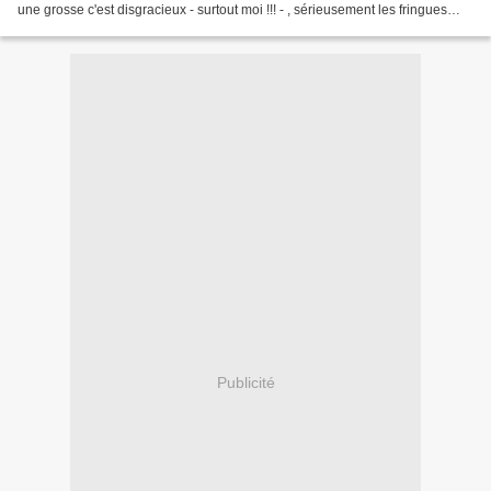
une grosse c'est disgracieux - surtout moi !!! - , sérieusement les fringues
"tombent" mieux sur les minces,...
Publicité