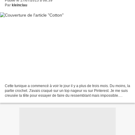
Publié le 17/07/2013 à 08:39
Par
kleinclau
Cette tunique a commencé à voir le jour il y a plus de trois mois. Du moins, la
partie crochet. J'avais craqué sur un top nageur vu sur Pinterest. Je me suis
creusée la tête pour essayer de faire du ressemblant mais impossible.
D'ailleurs, l'interprétation...