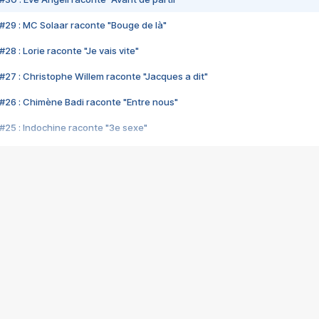
#29 : MC Solaar raconte "Bouge de là"
28 : Lorie raconte "Je vais vite"
#27 : Christophe Willem raconte "Jacques a dit"
#26 : Chimène Badi raconte "Entre nous"
#25 : Indochine raconte "3e sexe"
#24 : Zaho raconte "C'est chelou"
#23 : Patrick Bruel raconte "Au café des délices"
#22 : Kyo raconte "Le chemin"
#21 : Nolwenn Leroy raconte "Cassé"
#20 : Patrick Hernandez raconte "Born to be alive"
#19 : Lorie raconte "Près de moi"
#18 : Michael Jones raconte "A nos actes manqués" (avec Jean-Jacque