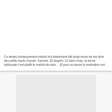
Ce temps honteusement estival m'a totalement ôté toute envie de me faire
des petits hauts chauds. Samedi, 30 degrés, 22 dans l'eau, la tenue
adéquate c'est plutôt le maillot de bain ... Et puis va savoir la motivation est
revenue quand j'ai vu la météo...