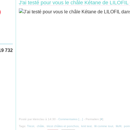
J'ai testé pour vous le châle Kétane de LILOF
19 732
Posté par kleinclau à 14:30 -
Commentaires [
…
]
- Permalien [
#
]
Tags:
Tricot
,
châle
,
tricot châles et ponchos
,
knit test
,
lili comme tout
,
lilofil
,
poin