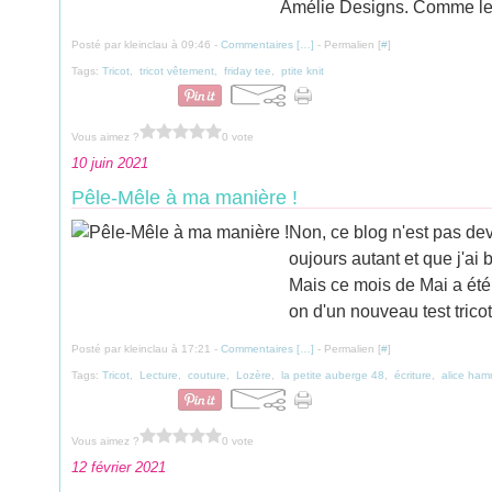
Amélie Designs. Comme le F
Posté par kleinclau à 09:46 -
Commentaires [
…
]
- Permalien [
#
]
Tags:
Tricot
,
tricot vêtement
,
friday tee
,
ptite knit
Vous aimez ?
0 vote
10 juin 2021
Pêle-Mêle à ma manière !
Non, ce blog n'est pas dev
oujours autant et que j'ai
Mais ce mois de Mai a été 
on d'un nouveau test tricot 
Posté par kleinclau à 17:21 -
Commentaires [
…
]
- Permalien [
#
]
Tags:
Tricot
,
Lecture
,
couture
,
Lozère
,
la petite auberge 48
,
écriture
,
alice ham
Vous aimez ?
0 vote
12 février 2021