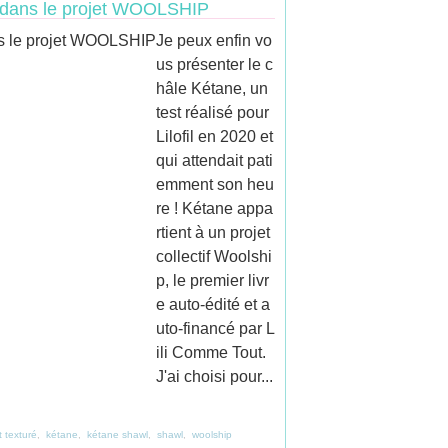
IL dans le projet WOOLSHIP
Je peux enfin vo
us présenter le c
hâle Kétane, un
test réalisé pour
Lilofil en 2020 et
qui attendait pati
emment son heu
re ! Kétane appa
rtient à un projet
collectif Woolshi
p, le premier livr
e auto-édité et a
uto-financé par L
ili Comme Tout.
J'ai choisi pour...
t texturé
,
kétane
,
kétane shawl
,
shawl
,
woolship