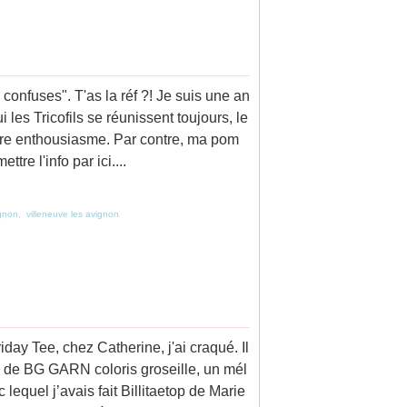
confuses". T'as la réf ?! Je suis une an
 les Tricofils se réunissent toujours, le
otre enthousiasme. Par contre, ma pom
re l'info par ici....
gnon
,
villeneuve les avignon
day Tee, chez Catherine, j'ai craqué. Il
e de BG GARN coloris groseille, un mél
 lequel j’avais fait Billitaetop de Marie