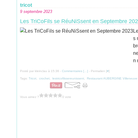
tricot
9 septembre 2023
Les TriCoFils se RéuNiSsent en Septembre 20
Le
s 
br
ne
n 
Posté par kleinclau à 15:36 -
Commentaires [
…
]
- Permalien [
#
]
Tags:
Tricot
,
crochet
,
lestricofilssereunissent
,
Restaurant AUBERGINE Villeneuve 
Vous aimez ?
0 vote