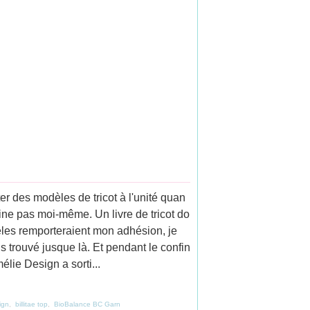
er des modèles de tricot à l'unité quan
ine pas moi-même. Un livre de tricot do
èles remporteraient mon adhésion, je
s trouvé jusque là. Et pendant le confin
lie Design a sorti...
ign
,
billitae top
,
BioBalance BC Garn