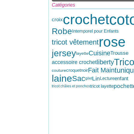
Catégories
cot
crochet
croix
Robe
Intemporel pour Enfants
rose
tricot vêtement
jersey
Cuisine
Trousse
layette
Trico
liberty
accessoire crochet
tuniq
Fait Main
croquet
noir
couture
laine
Sac
Lin
enfant
Lecture
gilet
pochett
tricot layette
tricot châles et ponchos