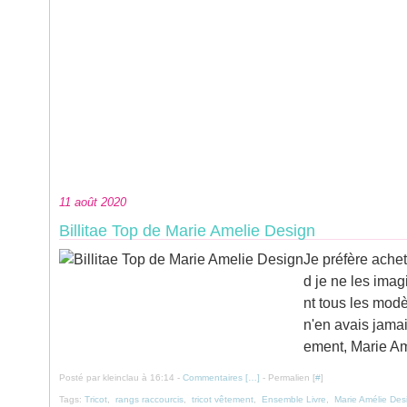
11 août 2020
Billitae Top de Marie Amelie Design
Je préfère achet
d je ne les imag
nt tous les mod
n'en avais jamai
ement, Marie Amé
Posté par kleinclau à 16:14 -
Commentaires [
…
]
- Permalien [
#
]
Tags:
Tricot
,
rangs raccourcis
,
tricot vêtement
,
Ensemble Livre
,
Marie Amélie Des