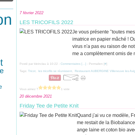
7 février 2022
on
LES TRICOFILS 2022
Je vous présente "toutes mes 
imatrice en papier mâché ! Oui
virus n'a pas eu raison de n
me a complètement omis de mett
t
Posté par kleinclau à 10:22 -
Commentaires [
…
]
- Permalien [
#
]
ue
Tags:
Tricot
,
les tricofils se réunissent
,
Restaurant AUBERGINE Villeneuve les Avi
e
Vous aimez ?
1 vote
20 décembre 2021
Friday Tee de Petite Knit
Quand j'ai vu ce modèle, Fri
me restait de la Biobalanc
ange laine et coton bio avec