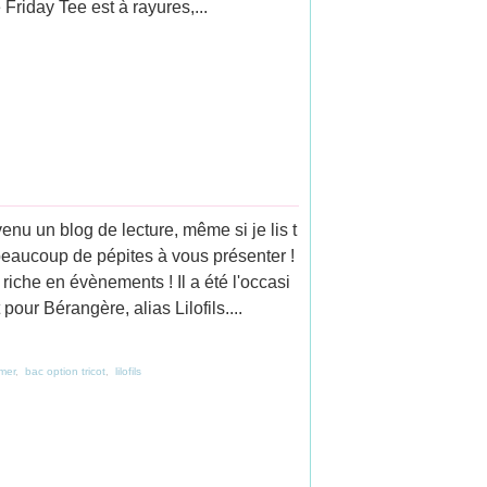
riday Tee est à rayures,...
enu un blog de lecture, même si je lis t
 beaucoup de pépites à vous présenter !
riche en évènements ! Il a été l'occasi
pour Bérangère, alias Lilofils....
mer
,
bac option tricot
,
lilofils