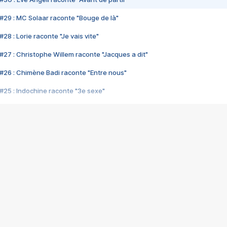
#29 : MC Solaar raconte "Bouge de là"
28 : Lorie raconte "Je vais vite"
#27 : Christophe Willem raconte "Jacques a dit"
#26 : Chimène Badi raconte "Entre nous"
#25 : Indochine raconte "3e sexe"
#24 : Zaho raconte "C'est chelou"
#23 : Patrick Bruel raconte "Au café des délices"
#22 : Kyo raconte "Le chemin"
#21 : Nolwenn Leroy raconte "Cassé"
#20 : Patrick Hernandez raconte "Born to be alive"
#19 : Lorie raconte "Près de moi"
#18 : Michael Jones raconte "A nos actes manqués" (avec Jean-Jacque