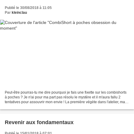
Publié le 30/08/2018 à 11:05
Par
kleinclau
Peut-être pourras-tu me dire pourquoi je fais une fixette sur les combishorts
à poches ? Je n'ai pour ma part pas résolu le mystère et il m'aura fallu 2
tentatives pour assouvrir mon envie ! La première végète dans l'atelier, mais
têtue comme je suis,...
Revenir aux fondamentaux
Publié le 15/01/2018 à 07:01