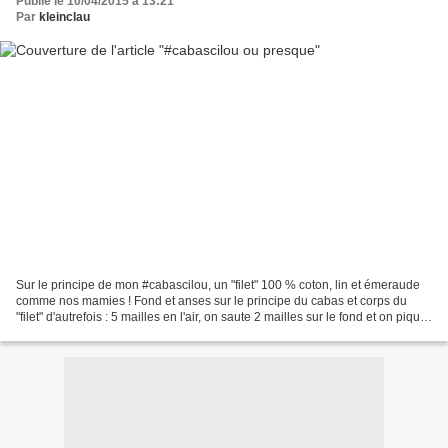
Publié le 10/04/2015 à 13:21
Par
kleinclau
Sur le principe de mon #cabascilou, un "filet" 100 % coton, lin et émeraude
comme nos mamies ! Fond et anses sur le principe du cabas et corps du
"filet" d'autrefois : 5 mailles en l'air, on saute 2 mailles sur le fond et on pique
notre chaînette, ainsi...