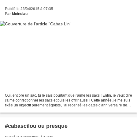
Publié le 23/04/2015 à 07:35
Par
kleinclau
Oui, encore un sac, tu le sais pourtant que j'aime les sacs ! Enfin, je veux dire
j'aime confectionner les sacs et puis les offrir aussi ! Cette année, je me suis
fixée un objectif purement égoïste, j'ai recensé les dates d'anniversaire des
copines que...
#cabascilou ou presque