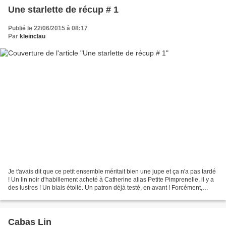
Une starlette de récup # 1
Publié le 22/06/2015 à 08:17
Par
kleinclau
Je t'avais dit que ce petit ensemble méritait bien une jupe et ça n'a pas tardé
! Un lin noir d'habillement acheté à Catherine alias Petite Pimprenelle, il y a
des lustres ! Un biais étoilé. Un patron déjà testé, en avant ! Forcément,
c'était trop facile,...
Cabas Lin