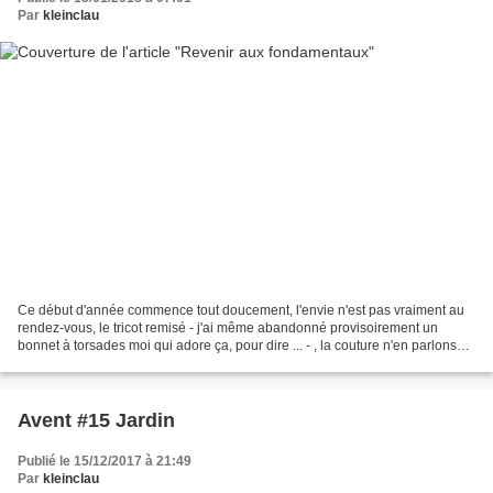
Par
kleinclau
Ce début d'année commence tout doucement, l'envie n'est pas vraiment au
rendez-vous, le tricot remisé - j'ai même abandonné provisoirement un
bonnet à torsades moi qui adore ça, pour dire ... - , la couture n'en parlons
pas, j'ai une veste qui attend...
Avent #15 Jardin
Publié le 15/12/2017 à 21:49
Par
kleinclau