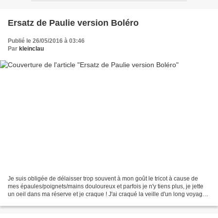
Ersatz de Paulie version Boléro
Publié le 26/05/2016 à 03:46
Par
kleinclau
Je suis obligée de délaisser trop souvent à mon goût le tricot à cause de
mes épaules/poignets/mains douloureux et parfois je n'y tiens plus, je jette
un oeil dans ma réserve et je craque ! J'ai craqué la veille d'un long voyage
en voiture avec l'excuse...