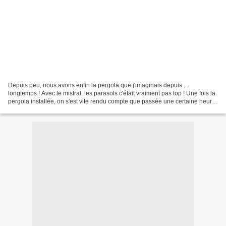
Depuis peu, nous avons enfin la pergola que j'imaginais depuis ...
longtemps ! Avec le mistral, les parasols c'était vraiment pas top ! Une fois la
pergola installée, on s'est vite rendu compte que passée une certaine heure,
le soleil inondait la table...