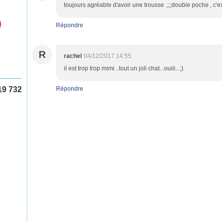
toujours agréable d'avoir une trousse .;;;double poche , c'es
Répondre
R
rachel
04/12/2017 14:55
il est trop trop mimi...tout un joli chat...ouiii...;)
19 732
Répondre