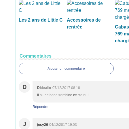
Les 2 ans de Little C
Accessoires de
rentrée
Cabas
769 ma
chargé
Commentaires
Ajouter un commentaire
D
Didouille
07/12/2017 08:18
Il a une bone trombine ce matou!
Répondre
J
josy26
04/12/2017 19:03