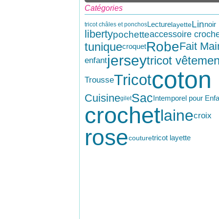
Catégories
Lin
Lecture
noir
layette
tricot châles et ponchos
liberty
pochette
accessoire croche
Robe
tunique
Fait Mai
croquet
jersey
tricot vêtemen
enfant
coton
Tricot
Trousse
Sac
Cuisine
Intemporel pour Enf
gilet
crochet
laine
croix
rose
tricot layette
couture