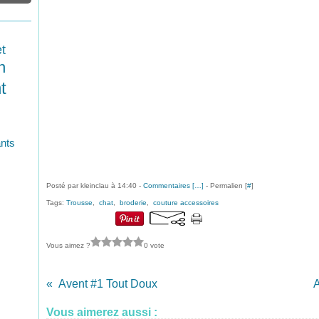
t
n
t
ants
Posté par kleinclau à 14:40 -
Commentaires [
…
]
- Permalien [
#
]
Tags:
Trousse
,
chat
,
broderie
,
couture accessoires
Vous aimez ?
0 vote
Avent #1 Tout Doux
A
Vous aimerez aussi :