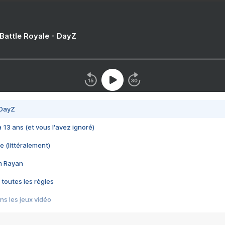
 Battle Royale - DayZ
 DayZ
 a 13 ans (et vous l'avez ignoré)
e (littéralement)
im Rayan
 toutes les règles
s les jeux vidéo
us choquant de Rockstar ? - Le scandale BULLY