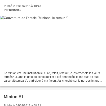
Publié le 09/07/2015 à 10:43
Par
kleinclau
Le Minion est une institution ici ! Fait, refait, rerefait, je les crochète les yeux
fermés ! Quand la date de sortie du film a été annoncée, je me suis dit que
ça serait sympa d'y participer à ma façon. J'ai cherché sur le net des images
du film et l'idée...
Minion #1
Publié le 09/09/2013 à 08:21