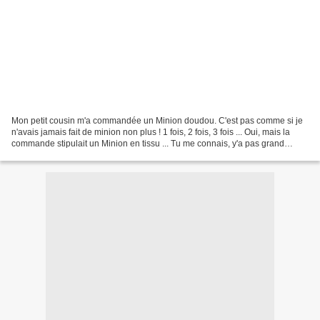
Mon petit cousin m'a commandée un Minion doudou. C'est pas comme si je
n'avais jamais fait de minion non plus ! 1 fois, 2 fois, 3 fois ... Oui, mais la
commande stipulait un Minion en tissu ... Tu me connais, y'a pas grand
chose qui me fait peur, hormis...