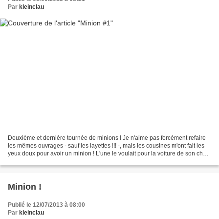
Par
kleinclau
Deuxième et dernière tournée de minions ! Je n'aime pas forcément refaire
les mêmes ouvrages - sauf les layettes !!! -, mais les cousines m'ont fait les
yeux doux pour avoir un minion ! L'une le voulait pour la voiture de son chéri.
Je l'ai fait version...
Minion !
Publié le 12/07/2013 à 08:00
Par
kleinclau