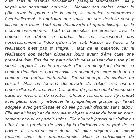
d’air. Puis la malaxer doucement, presque tendrement. Elle y
voyait une sensualité nouvelle… Mouiller ses mains, étaler la
pâte avec la paume de la main, la modeler, recommencer
éventuellement. Y appliquer une feuille ou une dentelle pour y
laisser une trace. Tout était découverte et apprentissage, ça la
motivait énormément. Tout était possible, ou presque, avec la
poterie. Au début le produit fini ne correspond pas
nécessairement à l’idée qu’on s’en fait. Passer de l’idée à la
réalisation n’est pas si simple. Il faut de la patience, car la
réalisation doit sécher plusieurs jours avant d’être cuite une
première fois. Ensuite on peut choisir de la laisser dans son plus
simple appareil, ou la recouvrir d’un émail qui lui donne sa
couleur définitive et qui nécessite un second passage au four. La
couleur est parfois inattendue, l’émail change de couleur en
cuisant. Mais au fond la découverte de l’objet créé est un
émerveillement renouvelé. Cet atelier de poterie était devenu son
oasis de rêverie et de création. Chaque semaine elle s’y rendait
avec plaisir pour y retrouver le sympathique groupe qui l’avait
adoptée avec gentillesse et où elle pouvait discuter sans tabou.
Elle aimait imaginer de nouveaux objets à créer de bout en bout,
souvent beaux et parfois utiles. Elle n’aurait jamais pu s’offrir ou
offrir à ses proches de tels objets d’artisans en payant de sa
poche. Ils auraient sans doute été plus originaux ou mieux
réalisés chez des professionnels. Mais la satisfaction de