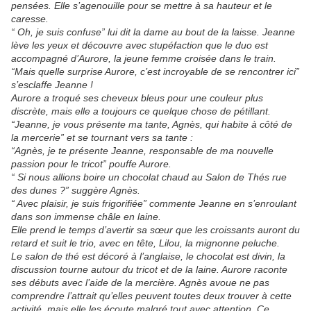
pensées. Elle s’agenouille pour se mettre à sa hauteur et le
caresse.
“ Oh, je suis confuse” lui dit la dame au bout de la laisse. Jeanne
lève les yeux et découvre avec stupéfaction que le duo est
accompagné d’Aurore, la jeune femme croisée dans le train.
“Mais quelle surprise Aurore, c’est incroyable de se rencontrer ici”
s’esclaffe Jeanne !
Aurore a troqué ses cheveux bleus pour une couleur plus
discrète, mais elle a toujours ce quelque chose de pétillant.
“Jeanne, je vous présente ma tante, Agnès, qui habite à côté de
la mercerie” et se tournant vers sa tante :
“Agnès, je te présente Jeanne, responsable de ma nouvelle
passion pour le tricot” pouffe Aurore.
“ Si nous allions boire un chocolat chaud au Salon de Thés rue
des dunes ?” suggère Agnès.
“ Avec plaisir, je suis frigorifiée” commente Jeanne en s’enroulant
dans son immense châle en laine.
Elle prend le temps d’avertir sa sœur que les croissants auront du
retard et suit le trio, avec en tête, Lilou, la mignonne peluche.
Le salon de thé est décoré à l’anglaise, le chocolat est divin, la
discussion tourne autour du tricot et de la laine. Aurore raconte
ses débuts avec l’aide de la mercière. Agnès avoue ne pas
comprendre l’attrait qu’elles peuvent toutes deux trouver à cette
activité, mais elle les écoute malgré tout avec attention. Ce