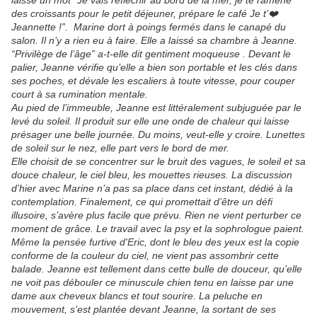
laissé un mot “Je vais réfléchir au bord de la mer, je te ramène
des croissants pour le petit déjeuner, prépare le café Je t’❤️
Jeannette !”. Marine dort à poings fermés dans le canapé du
salon. Il n’y a rien eu à faire. Elle a laissé sa chambre à Jeanne.
“Privilège de l’âge” a-t-elle dit gentiment moqueuse . Devant le
palier, Jeanne vérifie qu’elle a bien son portable et les clés dans
ses poches, et dévale les escaliers à toute vitesse, pour couper
court à sa rumination mentale.
Au pied de l’immeuble, Jeanne est littéralement subjuguée par le
levé du soleil. Il produit sur elle une onde de chaleur qui laisse
présager une belle journée. Du moins, veut-elle y croire. Lunettes
de soleil sur le nez, elle part vers le bord de mer.
Elle choisit de se concentrer sur le bruit des vagues, le soleil et sa
douce chaleur, le ciel bleu, les mouettes rieuses. La discussion
d’hier avec Marine n’a pas sa place dans cet instant, dédié à la
contemplation. Finalement, ce qui promettait d’être un défi
illusoire, s’avère plus facile que prévu. Rien ne vient perturber ce
moment de grâce. Le travail avec la psy et la sophrologue paient.
Même la pensée furtive d'Eric, dont le bleu des yeux est la copie
conforme de la couleur du ciel, ne vient pas assombrir cette
balade. Jeanne est tellement dans cette bulle de douceur, qu’elle
ne voit pas débouler ce minuscule chien tenu en laisse par une
dame aux cheveux blancs et tout sourire. La peluche en
mouvement, s’est plantée devant Jeanne, la sortant de ses