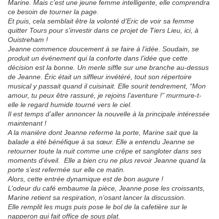
Marine. Mais c’est une jeune femme intelligente, elle comprendra
ce besoin de tourner la page.
Et puis, cela semblait être la volonté d’Eric de voir sa femme
quitter Tours pour s’investir dans ce projet de Tiers Lieu, ici, à
Ouistreham !
Jeanne commence doucement à se faire à l’idée. Soudain, se
produit un événement qui la conforte dans l’idée que cette
décision est la bonne. Un merle siffle sur une branche au-dessus
de Jeanne. Éric était un siffleur invétéré, tout son répertoire
musical y passait quand il cuisinait. Elle sourit tendrement, “Mon
amour, tu peux être rassuré, je rejoins l’aventure !” murmure-t-
elle le regard humide tourné vers le ciel.
Il est temps d’aller annoncer la nouvelle à la principale intéressée
maintenant !
A la manière dont Jeanne referme la porte, Marine sait que la
balade a été bénéfique à sa sœur. Elle a entendu Jeanne se
retourner toute la nuit comme une crêpe et sangloter dans ses
moments d’éveil. Elle a bien cru ne plus revoir Jeanne quand la
porte s’est refermée sur elle ce matin.
Alors, cette entrée dynamique est de bon augure !
L’odeur du café embaume la pièce, Jeanne pose les croissants,
Marine retient sa respiration, n’osant lancer la discussion.
Elle remplit les mugs puis pose le bol de la cafetière sur le
napperon qui fait office de sous plat.