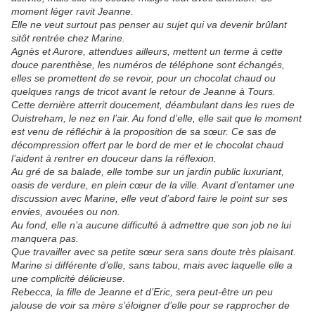
moment léger ravit Jeanne.
Elle ne veut surtout pas penser au sujet qui va devenir brûlant
sitôt rentrée chez Marine.
Agnès et Aurore, attendues ailleurs, mettent un terme à cette
douce parenthèse, les numéros de téléphone sont échangés,
elles se promettent de se revoir, pour un chocolat chaud ou
quelques rangs de tricot avant le retour de Jeanne à Tours.
Cette dernière atterrit doucement, déambulant dans les rues de
Ouistreham, le nez en l’air. Au fond d’elle, elle sait que le moment
est venu de réfléchir à la proposition de sa sœur. Ce sas de
décompression offert par le bord de mer et le chocolat chaud
l’aident à rentrer en douceur dans la réflexion.
Au gré de sa balade, elle tombe sur un jardin public luxuriant,
oasis de verdure, en plein cœur de la ville. Avant d’entamer une
discussion avec Marine, elle veut d’abord faire le point sur ses
envies, avouées ou non.
Au fond, elle n’a aucune difficulté à admettre que son job ne lui
manquera pas.
Que travailler avec sa petite sœur sera sans doute très plaisant.
Marine si différente d’elle, sans tabou, mais avec laquelle elle a
une complicité délicieuse.
Rebecca, la fille de Jeanne et d’Eric, sera peut-être un peu
jalouse de voir sa mère s’éloigner d’elle pour se rapprocher de