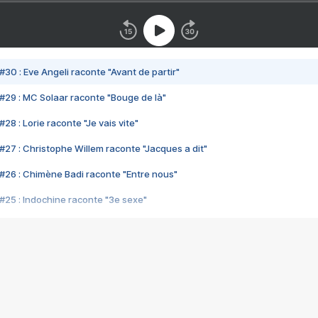
#30 : Eve Angeli raconte "Avant de partir"
#29 : MC Solaar raconte "Bouge de là"
28 : Lorie raconte "Je vais vite"
#27 : Christophe Willem raconte "Jacques a dit"
#26 : Chimène Badi raconte "Entre nous"
#25 : Indochine raconte "3e sexe"
#24 : Zaho raconte "C'est chelou"
#23 : Patrick Bruel raconte "Au café des délices"
#22 : Kyo raconte "Le chemin"
#21 : Nolwenn Leroy raconte "Cassé"