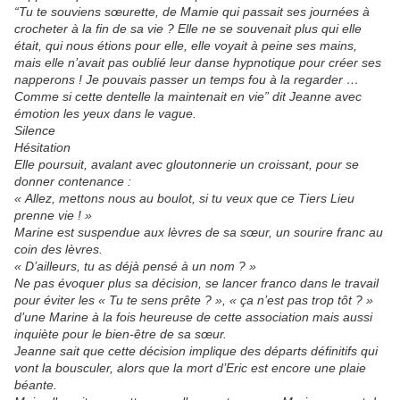
“Tu te souviens sœurette, de Mamie qui passait ses journées à
crocheter à la fin de sa vie ? Elle ne se souvenait plus qui elle
était, qui nous étions pour elle, elle voyait à peine ses mains,
mais elle n’avait pas oublié leur danse hypnotique pour créer ses
napperons ! Je pouvais passer un temps fou à la regarder …
Comme si cette dentelle la maintenait en vie” dit Jeanne avec
émotion les yeux dans le vague.
Silence
Hésitation
Elle poursuit, avalant avec gloutonnerie un croissant, pour se
donner contenance :
« Allez, mettons nous au boulot, si tu veux que ce Tiers Lieu
prenne vie ! »
Marine est suspendue aux lèvres de sa sœur, un sourire franc au
coin des lèvres.
« D’ailleurs, tu as déjà pensé à un nom ? »
Ne pas évoquer plus sa décision, se lancer franco dans le travail
pour éviter les « Tu te sens prête ? », « ça n’est pas trop tôt ? »
d’une Marine à la fois heureuse de cette association mais aussi
inquiète pour le bien-être de sa sœur.
Jeanne sait que cette décision implique des départs définitifs qui
vont la bousculer, alors que la mort d’Eric est encore une plaie
béante.