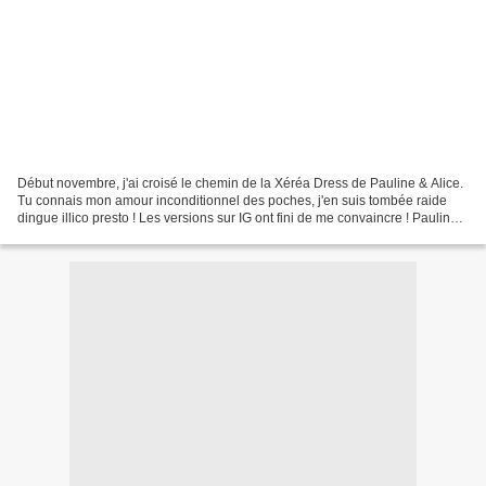
Début novembre, j'ai croisé le chemin de la Xéréa Dress de Pauline & Alice.
Tu connais mon amour inconditionnel des poches, j'en suis tombée raide
dingue illico presto ! Les versions sur IG ont fini de me convaincre ! Pauline
& Alice proposant la version...