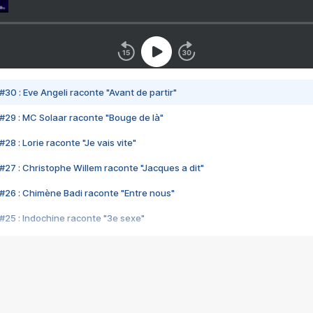
#30 : Eve Angeli raconte "Avant de partir"
#29 : MC Solaar raconte "Bouge de là"
28 : Lorie raconte "Je vais vite"
#27 : Christophe Willem raconte "Jacques a dit"
#26 : Chimène Badi raconte "Entre nous"
#25 : Indochine raconte "3e sexe"
#24 : Zaho raconte "C'est chelou"
#23 : Patrick Bruel raconte "Au café des délices"
#22 : Kyo raconte "Le chemin"