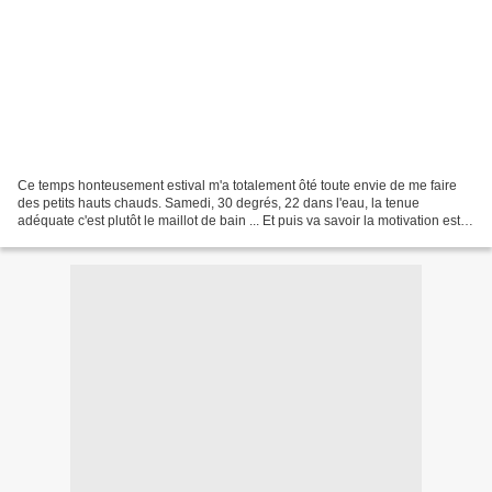
Ce temps honteusement estival m'a totalement ôté toute envie de me faire
des petits hauts chauds. Samedi, 30 degrés, 22 dans l'eau, la tenue
adéquate c'est plutôt le maillot de bain ... Et puis va savoir la motivation est
revenue quand j'ai vu la météo...