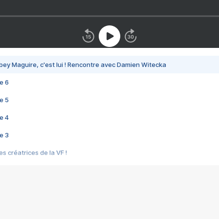
bey Maguire, c'est lui ! Rencontre avec Damien Witecka
e 6
e 5
e 4
e 3
s créatrices de la VF !
e 2
e 1
e Mektoub My Love arrive enfin ! Rencontre avec Shaïn Boumedine et Sal