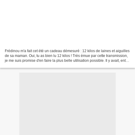
Frédinou m'a fait cet été un cadeau démesuré : 12 kilos de laines et aiguilles
de sa maman. Oui, tu as bien lu 12 kilos ! Très émue par cette transmission,
je me suis promise d'en faire la plus belle utilisation possible. Il y avait, entre
autres choses,...