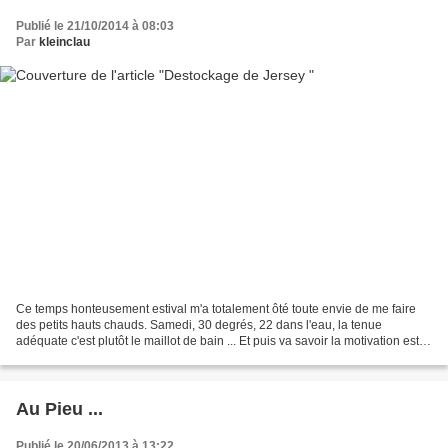
Publié le 21/10/2014 à 08:03
Par
kleinclau
Ce temps honteusement estival m'a totalement ôté toute envie de me faire
des petits hauts chauds. Samedi, 30 degrés, 22 dans l'eau, la tenue
adéquate c'est plutôt le maillot de bain ... Et puis va savoir la motivation est
revenue quand j'ai vu la météo...
Au Pieu ...
Publié le 20/06/2013 à 13:22