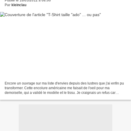
Publié le 16/03/2012 à 08:00
Par
kleinclau
Encore un ouvrage sur ma liste d'envies depuis des lustres que j'ai enfin pu
transformer. Cette encolure américaine me faisait de l'oeil pour ma
demoiselle, qui a validé le modèle et le tissu. Je craignais un refus car
l'imprimé est un fleuri mais fort...