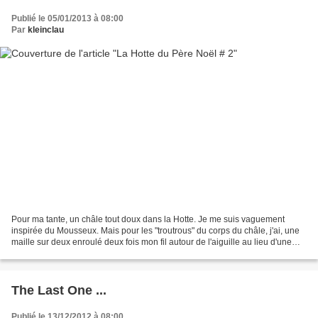
Publié le 05/01/2013 à 08:00
Par
kleinclau
Pour ma tante, un châle tout doux dans la Hotte. Je me suis vaguement
inspirée du Mousseux. Mais pour les "troutrous" du corps du châle, j'ai, une
maille sur deux enroulé deux fois mon fil autour de l'aiguille au lieu d'une
fois et au rang suivant, tricoté...
The Last One ...
Publié le 13/12/2012 à 08:00