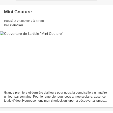
Mini Couture
Publié le 20/06/2012 à 08:00
Par
kleinclau
Grande première et dernière d'ailleurs pour nous, la demoiselle a un maître
un jour par semaine. Pour le remercier pour cette année scolaire, absence
totale d'idée. Heureusement, mon sherlock en jupon a découvert à temps
qu'il serait papa en Août. Alors,...