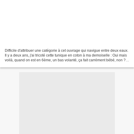
Difficile d'attribuer une catégorie à cet ouvrage qui navigue entre deux eaux.
Il y a deux ans, j'ai tricoté cette tunique en coton à ma demoiselle : Oui mais
voilà, quand on est en 6ème, un bas volanté, ça fait carrément bébé, non ?
Comme j'aimais le...