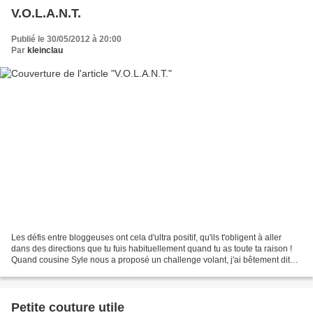
V.O.L.A.N.T.
Publié le 30/05/2012 à 20:00
Par
kleinclau
Les défis entre bloggeuses ont cela d'ultra positif, qu'ils t'obligent à aller
dans des directions que tu fuis habituellement quand tu as toute ta raison !
Quand cousine Syle nous a proposé un challenge volant, j'ai bêtement dit
oui en me demandant à...
Petite couture utile