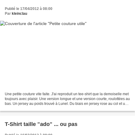
Publié le 17/04/2012 à 08:00
Par
kleinclau
Une petite couture vite faite. J'ai reproduit un tee-shirt que la demoiselle met
toujours avec plaisir. Une version longue et une version courte, roulottées au
bas. Un jersey au poids trouvé à Lunel. Du biais en jersey rose au col et un
petit ourlet aux...
T-Shirt taille "ado" ... ou pas