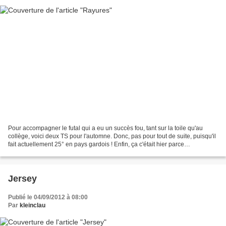
Pour accompagner le futal qui a eu un succès fou, tant sur la toile qu'au
collège, voici deux TS pour l'automne. Donc, pas pour tout de suite, puisqu'il
fait actuellement 25° en pays gardois ! Enfin, ça c'était hier parce
qu'aujourd'hui, nous sommes sous...
Jersey
Publié le 04/09/2012 à 08:00
Par
kleinclau