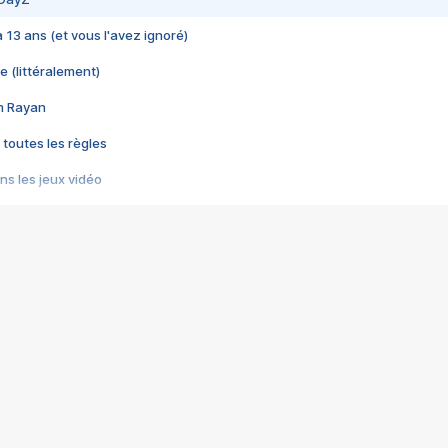
 a 13 ans (et vous l'avez ignoré)
e (littéralement)
im Rayan
 toutes les règles
s les jeux vidéo
us choquant de Rockstar ? - Le scandale BULLY
e plus moche de Steam
du RÊVE tourne au CAUCHEMAR
pendant 8 heures
it… à tort
umiliés par un jeu vidéo
ire - Final Fantasy 8