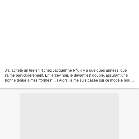
J'ai acheté un tee-shirt chez Jacquel*ne R*u il y a quelques années, que
j'aime particulièrement. En jersey noir, le devant est doublé, assurant une
bonne tenue à mes "formes" ... ! Alors, je me suis basée sur ce modèle pour
en faire un nouveau. J'ai...